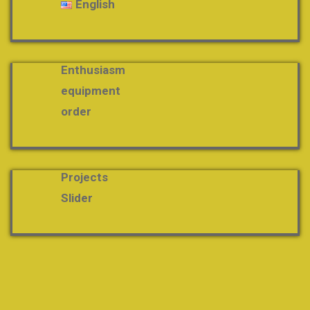
English
Enthusiasm
equipment
order
Projects
Slider