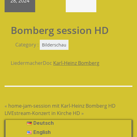
28, 2024
Warum Casino Nur In Schleswig Holstein
Hast du der Goldenen Göttin eine Drehung gegeben.
Das Ass ist die mächtigste Karte im Stapel, da es entweder
Bomberg session HD
als eins oder als elf gezählt werden kann.
Online casino 7
Category :
Bilderschau
Roulette Geld
LiedermacherDoc
Karl-Heinz Bomberg
Für Details zu laufenden Angeboten wird den Spielern
empfohlen, die Registerkarte Aktionen auf der Casino-
Website zu überprüfen.
Kostenlos Spielen 40 Treasures Freispiele Ohne Einzahlung
Innerhalb jeder Sportkategorie wählst du eine Liga aus und
bewirbst dich.
«
home-jam-session mit Karl-Heinz Bomberg HD
Casino Mit Gratis Freispielen Ohne Einzahlung
LIVEstream-Konzert in Kirche HD
»
Deutsch
English