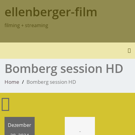
Texas holdem poker wertung
Skip
ellenberger-film
to
content
Wild Slots Ohne Anzahlung Bonus
: Das sich drehende
filming + streaming
Roulette-Rad ist ein weiterer beliebter Casino-
Klassiker, bei dem die Farbe, die Zahl oder der
Abschnitt des Rades vorhergesagt werden, in dem
eine Kugel zufällig landet.
To
Online Casino Geld
- Um den Bingo-Aktionscode
einzulösen, müssen Sie in der Regel zuerst ein Konto
Bomberg session HD
auf der Bingo-Website erstellen.
Spielothek Online Paypal
: Viele betrachten Andersen
Home
Bomberg session HD
als einen der besten professionellen Blackjack-Spieler
der Welt.
Slots inferno
Online Glücksspiel In Deutschland Erlaubt
Ein bestimmtes Triple in Sic Bo Online kann bis zu 180 zu 1
Dezember
-
auszahlen.