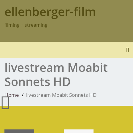
Gewinnzahlen bingo
Skip
ellenberger-film
to
niedersachsen
content
filming + streaming
Casino Spiele Kostenlos Ohne Registrierung
: Sie
erhalten einen Einzahlungsmultiplikator von 100%.
Keno Typ 8 4 Richtige
- Neben dem Angebot von mehr
To
Live-Casinospielen als viele seiner Kollegen zeigt sich
auch hier der Fokus von Betclics auf Innovation.
livestream Moabit
Iwild Casino No Deposit Bonus
: Das Alea Glasgow
bietet auch zwei einzigartige Bars, die Ihren
Sonnets HD
Bedürfnissen entsprechen.
Wie werde ich besser im poker
Home
livestream Moabit Sonnets HD
Geld Verdienen Online Casino Roulette
Twitch hatte die Casino-Abschnitte lol.
Spielautomat Risikoleiter
In Bezug auf das Design bieten Top-Pokies großartige