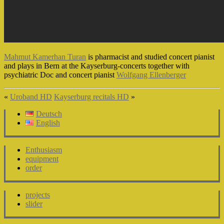
Mahmut Kamerhan Turan
is pharmacist and studied concert pianist
and plays in Bern at the Kayserburg-concerts together with
psychiatric Doc and concert pianist
Wolfgang Ellenberger
«
Uroband HD
Kayserburg recitals HD
»
Deutsch
English
Enthusiasm
equipment
order
projects
slider