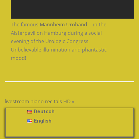
Hinweisen auf Jackpot-Themen.
Euslot Erfahrungen
Wenn es um Gruppe B geht, glauben wir, dass M3-
The famous
Mannheim Uroband
in the
Champions dominieren werden.
Alsterpavillon Hamburg during a social
Online Casino Echtgeld Startguthaben Ohne Einzahlung
evening of the Urologic Congress.
Unbelievable illumination and phantastic
mood!
livestream piano recitals HD
»
Deutsch
English