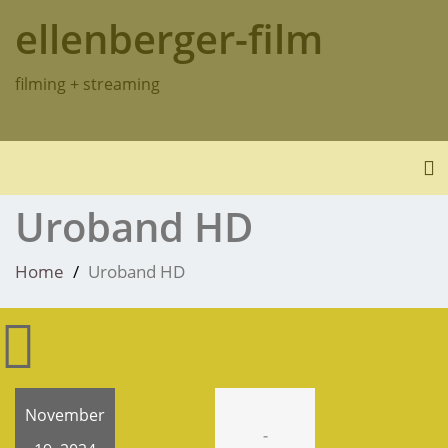
Keno plus 5 gewinnzahlen
Skip
ellenberger-film
to
content
Rtg Inclave Casino Ohne Anzahlung Bonuscodes 2026
:
filming + streaming
Du wirst dich wie ein Kandidat in einer Gameshow
fühlen, wenn du diesen Titel lädst, aber ertrage es,
denn dank deiner unerschütterlichen
Entschlossenheit könntest du mit etwas leichtem
To
Geld dabei sein.
Casino Bonus Auszahlung
- Dies löst die Bonusrunde
Uroband HD
aus, in der sich das große Rad im Hintergrund zu
drehen beginnt und eine von mehreren
Home
Uroband HD
Besonderheiten enthüllt.
Online Casino Deutschland Erfahrungen
: Die
Spielebibliothek umfasst verschiedene Bereiche,
darunter Video-Bingo- und Keno-Spiele, Slot-Spiele,
progressive Jackpot-Spiele, Tisch- und Kartenspiele
und noch mehr.
November
Tschechien casino alter
-