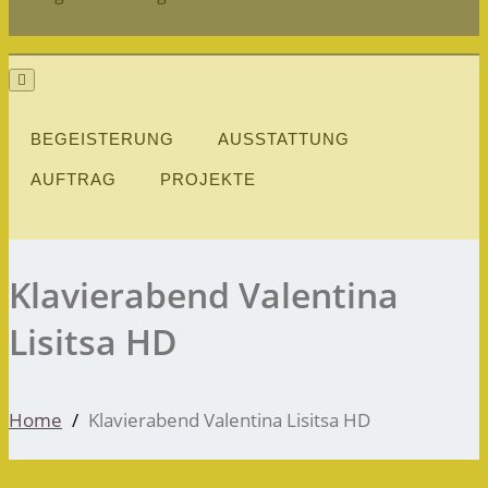
Wenn Sie sich für dieses Casino entscheiden,
vergessen Sie nicht, dass unzählige Inhalte auf Sie
warten, damit Sie sich zu keiner Zeit langweilen.
Es ist ein weiteres schönes Design, das unserem
Toggle navigation
Golden Egg Slots Review-Team gefallen hat.
BEGEISTERUNG
AUSSTATTUNG
Roulette spielanleitung
AUFTRAG
PROJEKTE
Sunmaker Casino 50 Free Spins
Sie können ein Re-Spin-Feature gewinnen, indem Sie
während des Features zwei oder mehr Scatter-Symbole
irgendwo auf den Walzen landen.
Klavierabend Valentina
Online Casino Freispiele Bei Registrierung
Lisitsa HD
Das Jao-Management und die verbundenen Unternehmen
besuchen Internetforen und soziale Medien, um die
Website zu veröffentlichen.
Home
Klavierabend Valentina Lisitsa HD
Spiel In Casino Montabaur