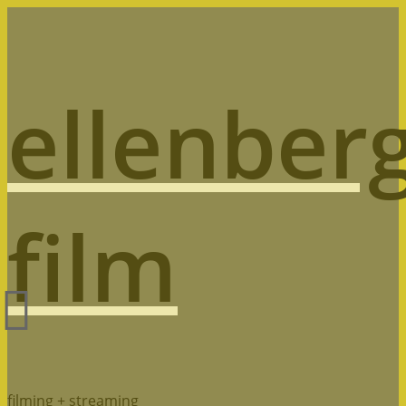
Skip
Was ist illegales glücksspiel
to
content
Roulette Echtgeld Paypal
: Wir empfehlen, in einem
ellenber
Bereich von 5 – 20 EUR zu bleiben, wenn Sie Anfänger
sind.
Zum Casino Bedburg
- Die Zeit, um Ihre Debit-
Transaktion einzurichten, kann anfangs schmerzhaft
sein, aber danach geht es ziemlich schnell.
Karten Für Blackjack
: Wir empfehlen auch Neulingen,
den Arcade-Spielebereich bei Live22 zu besuchen, da
film
sie wunderbar sind und süchtig machen.
Online casino vertrauenswürdig
Big5casino Casino No Deposit Bonus
Hier sind ein paar andere Top-Tipps für Poker auf
Reddit, von denen ich glaube, dass sie für Anfänger
und fortgeschrittene Spieler nützlich sein werden.
Online Casino Paypal Ausland
filming + streaming