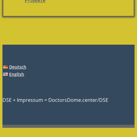
Projekte
Deutsch
English
DSE + Impressum = DoctorsDome.center/DSE