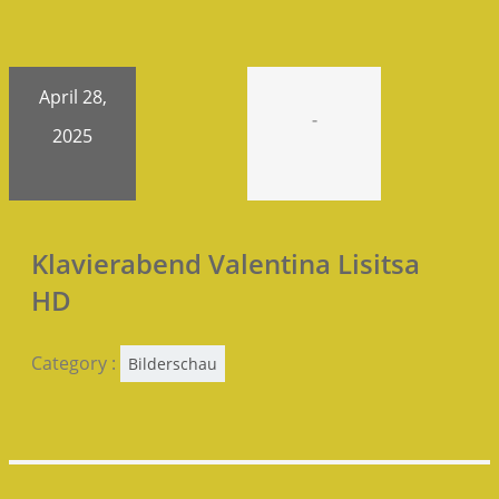
April 28,
-
2025
Klavierabend Valentina Lisitsa
HD
Category :
Bilderschau