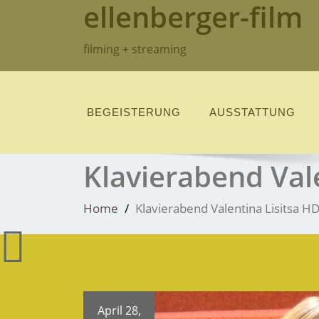
ellenberger-film
Casino kostenlos online
Skip
to
content
Spinia Casino Erfahrungen
: Es ist immer viel schöner
filming + streaming
Betamo Casino Ch 2026 Review
- Was die Qualität des 
Casinos Mit 5 Euro Mindesteinzahlung
: Blackjack ist 
Casino lichtspiele eschenau
BEGEISTERUNG
AUSSTATTUNG
Viking Luck Casino Ch 2026 Review
Bei einigen Kategorien oder Spielen bestimmter Softwarehe
Klavierabend Val
50 Freispiele Arena Casino Ohne Einzahlung Bonus
Einige beschränken Sie jedoch auf Echtgeldspiele, sobald Si
Home
Klavierabend Valentina Lisitsa H
Auf einem 5x3-Raster mit 15 aktiven Gewinnlinien kann das
Münzen begrenzt sind.
Casino st julien
Cobra Casino Bonus Ohne Einzahlung
April 28,
Wie es funktioniert, Jedes Mal, wenn jemand eine Wette pla