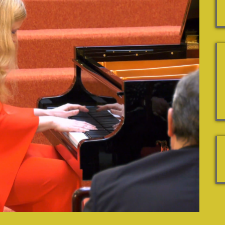
 Kasse navigieren, eine Einzahlung vornehmen und Ihr Wil