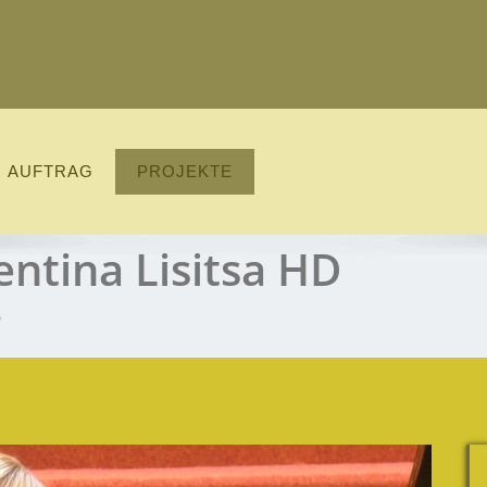
, sofortige Hilfe zu bekommen.
Casinos selbst betrifft, punktet Svenplay recht gut.
wohl eines der beliebtesten Casinospiele.
AUFTRAG
PROJEKTE
rsteller können die Umsatzbedingungen unterschiedlich ger
entina Lisitsa HD
e eine Einzahlung getätigt haben.
D
 Spiel einige wirklich beeindruckende Gewinne freisetzen, 
tziert, wird ein bestimmter Prozentsatz der Wette herausge