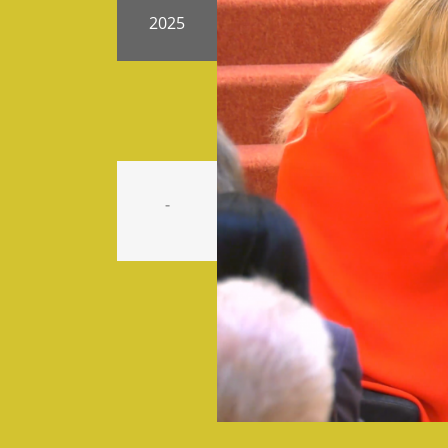
Casino Mit Vpn Spielen
2025
Sobald Ihr Konto bestätigt wurde, können Sie einfach zur
Klassische Casino Spiele
-