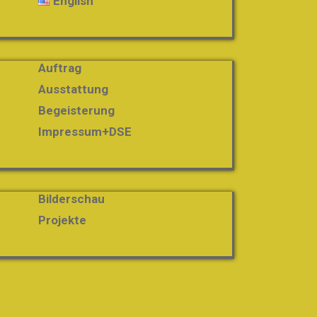
English
lkommensbonuspaket beanspruchen.
Auftrag
Ausstattung
Begeisterung
Impressum+DSE
Bilderschau
Projekte