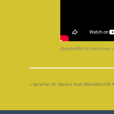
(Beispielfilm für die bisher
«
Sprecher Dr. Markus Krall @Modelhof 4K
K