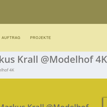
 dritten Jahr der Coronavirus-Pandemie weiterhin von verlor
lich, es mit so vielen Währungsvarianten zu verwenden wi
e gehabt.
AUFTRAG
PROJEKTE
Spielens.
kus Krall @Modelhof 4
 arbeitet und es trotzdem nicht schafft.
elhof 4K
tzrichtlinie des Rates unterliegen, und wir empfehlen Ihnen
 schützt.
 Markus Krall @Modelhof